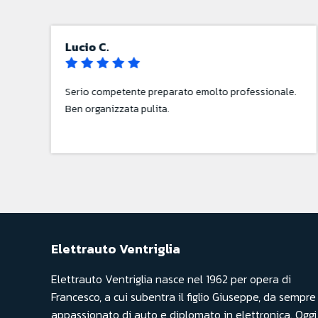
marco V.
.
Personale molto efficiente oltre le mie aspettative
accoglienza super
Elettrauto Ventriglia
Elettrauto Ventriglia nasce nel 1962 per opera di
Francesco, a cui subentra il figlio Giuseppe, da sempre
appassionato di auto e diplomato in elettronica. Oggi