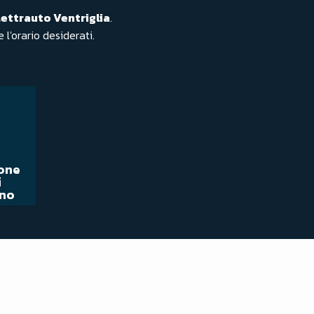
lettrauto Ventriglia
.
 l'orario desiderati.
one
i
no