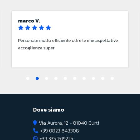
Angelo C.
Officina gestita con competenza e professionalità.
Dove siamo
Via Aurora, 12 - 81040 Curti
+39 0823 843308
+39 335 1519225