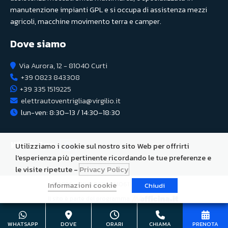
manutenzione impianti GPL e si occupa di assistenza mezzi
agricoli, macchine movimento terra e camper.
Dove siamo
Via Aurora, 12 - 81040 Curti
+39 0823 843308
+39 335 1519225
elettrautoventriglia@virgilio.it
lun-ven: 8:30–13 / 14:30–18:30
WhatsApp
Utilizziamo i cookie sul nostro sito Web per offrirti
l'esperienza più pertinente ricordando le tue preferenze e
le visite ripetute -
Privacy Policy
Informazioni cookie
© 2026 - P.IVA 03850140611 -
Privacy Policy
Chiudi
Il sito è parte del programma
WHATSAPP
DOVE
ORARI
CHIAMA
PRENOTA